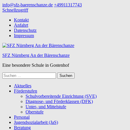
Zum
info@sfz-baerenschanze.de
+49911317743
Inhalt
Schnellzugriff
springen
Kontakt
(Enter
Anfahrt
drücken)
Datenschutz
Impressum
SFZ Nürnberg An der Bärenschanze
Eine besondere Schule in Gostenhof
Suchen
nach:
Aktuelles
Förderstufen
Schulvorbereitende Einrichtung (SVE)
Diagnose- und Förderklassen (DFK)
Unter- und Mittelstufe
Oberstufe
Personal
Jugendsozialarbeit (JaS)
Beratung