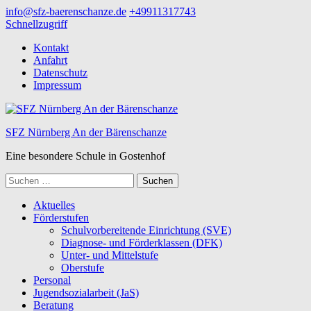
Zum
info@sfz-baerenschanze.de
+49911317743
Inhalt
Schnellzugriff
springen
Kontakt
(Enter
Anfahrt
drücken)
Datenschutz
Impressum
SFZ Nürnberg An der Bärenschanze
Eine besondere Schule in Gostenhof
Suchen
nach:
Aktuelles
Förderstufen
Schulvorbereitende Einrichtung (SVE)
Diagnose- und Förderklassen (DFK)
Unter- und Mittelstufe
Oberstufe
Personal
Jugendsozialarbeit (JaS)
Beratung